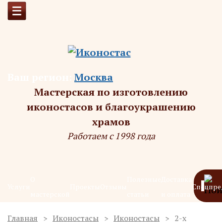
Ваш регион:
Москва
Мастерская по изготовлению
иконостасов и благоукрашению
храмов
Работаем с 1998 года
О
Полезные
Доставка
Услуги
Проекты
Отзывы
Спецпре
мастерской
статьи
и оплата
Главная
Иконостасы
Иконостасы
2-х