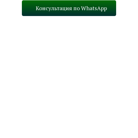
Консультация по WhatsApp
Престол
в подарок!
Назад
В каталог